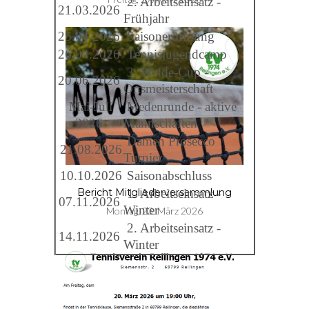
2. Arbeitseinsatz -
21.03.2026
Frühjahr
25.04.2026
Saisoneröffnung
26.04.2026
Tennisjugendcamp
3. Welde-Cup -
20.06.2026
Ortsmeisterschaft
Mai-Juli
Medenrunde - aktive
2026
Mannschaften
Damen Prosecco
21.08.2026
Turnier
10.10.2026
Saisonabschluss
1. Arbeitseinsatz -
Bericht Mitgliederversammlung
07.11.2026
Winter
Montag, 23. März 2026
2. Arbeitseinsatz -
14.11.2026
Winter