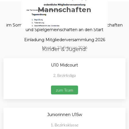
Mannschaften
im Sommer 2025 gehen wir mit folgenden Mannschaften
und Spielgemeinschaften an den Start
Einladung Mitgliederversammlung 2026
Montag, 23. Februar 2026
Kinder & Jugend:
U10 Midcourt
2. Bezirksliga
zum Team
Juniorinnen U15w
1. Bezirksklasse