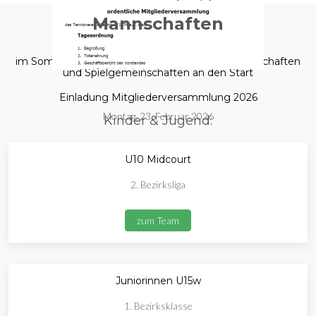
Mannschaften
im Sommer 2025 gehen wir mit folgenden Mannschaften
und Spielgemeinschaften an den Start
Einladung Mitgliederversammlung 2026
Montag, 23. Februar 2026
Kinder & Jugend:
U10 Midcourt
2. Bezirksliga
zum Team
Juniorinnen U15w
1. Bezirksklasse