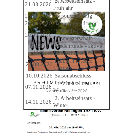
2. Arbeitseinsatz -
21.03.2026
Frühjahr
25.04.2026
Saisoneröffnung
26.04.2026
Tennisjugendcamp
3. Welde-Cup -
20.06.2026
Ortsmeisterschaft
Mai-Juli
Medenrunde - aktive
2026
Mannschaften
Damen Prosecco
21.08.2026
Turnier
10.10.2026
Saisonabschluss
1. Arbeitseinsatz -
Bericht Mitgliederversammlung
07.11.2026
Winter
Montag, 23. März 2026
2. Arbeitseinsatz -
14.11.2026
Winter