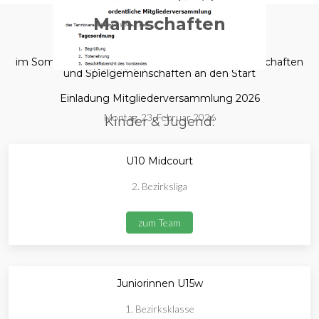
Mannschaften
im Sommer 2025 gehen wir mit folgenden Mannschaften
und Spielgemeinschaften an den Start
Einladung Mitgliederversammlung 2026
Montag, 23. Februar 2026
Kinder & Jugend:
U10 Midcourt
2. Bezirksliga
zum Team
Juniorinnen U15w
1. Bezirksklasse