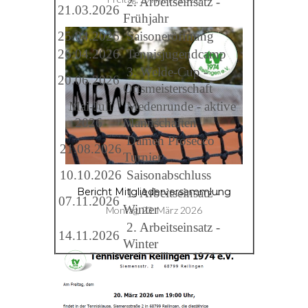
2. Arbeitseinsatz -
21.03.2026
Frühjahr
25.04.2026
Saisoneröffnung
26.04.2026
Tennisjugendcamp
3. Welde-Cup -
20.06.2026
Ortsmeisterschaft
Mai-Juli
Medenrunde - aktive
2026
Mannschaften
Damen Prosecco
21.08.2026
Turnier
10.10.2026
Saisonabschluss
1. Arbeitseinsatz -
Bericht Mitgliederversammlung
07.11.2026
Winter
Montag, 23. März 2026
2. Arbeitseinsatz -
14.11.2026
Winter