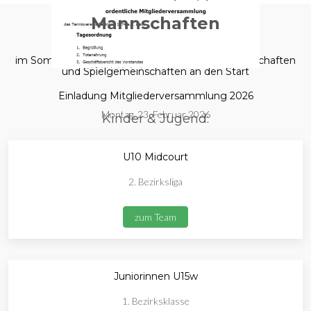
Mannschaften
im Sommer 2025 gehen wir mit folgenden Mannschaften
und Spielgemeinschaften an den Start
Einladung Mitgliederversammlung 2026
Montag, 23. Februar 2026
Kinder & Jugend:
U10 Midcourt
2. Bezirksliga
zum Team
Juniorinnen U15w
1. Bezirksklasse