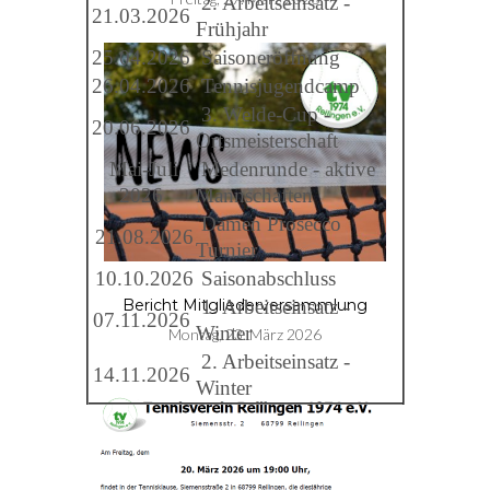
2. Arbeitseinsatz -
21.03.2026
Frühjahr
25.04.2026
Saisoneröffnung
26.04.2026
Tennisjugendcamp
3. Welde-Cup -
20.06.2026
Ortsmeisterschaft
Mai-Juli
Medenrunde - aktive
2026
Mannschaften
Damen Prosecco
21.08.2026
Turnier
10.10.2026
Saisonabschluss
1. Arbeitseinsatz -
Bericht Mitgliederversammlung
07.11.2026
Winter
Montag, 23. März 2026
2. Arbeitseinsatz -
14.11.2026
Winter