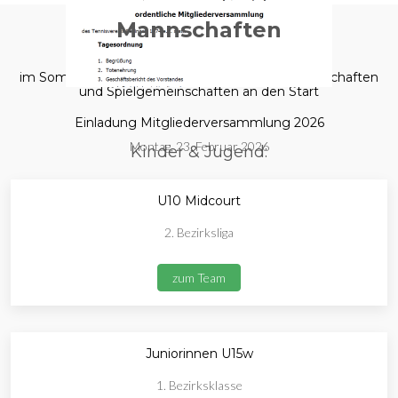
Mannschaften
im Sommer 2025 gehen wir mit folgenden Mannschaften
und Spielgemeinschaften an den Start
Einladung Mitgliederversammlung 2026
Montag, 23. Februar 2026
Kinder & Jugend:
U10 Midcourt
2. Bezirksliga
zum Team
Juniorinnen U15w
1. Bezirksklasse