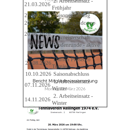
2. Arbeitseinsatz -
21.03.2026
Frühjahr
25.04.2026
Saisoneröffnung
26.04.2026
Tennisjugendcamp
3. Welde-Cup -
20.06.2026
Ortsmeisterschaft
Mai-Juli
Medenrunde - aktive
2026
Mannschaften
Damen Prosecco
21.08.2026
Turnier
10.10.2026
Saisonabschluss
1. Arbeitseinsatz -
Bericht Mitgliederversammlung
07.11.2026
Winter
Montag, 23. März 2026
2. Arbeitseinsatz -
14.11.2026
Winter