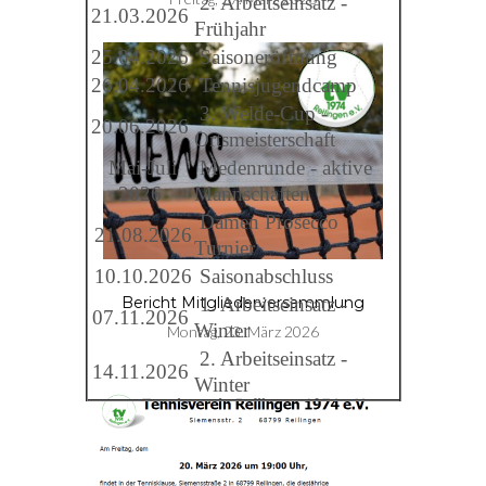
2. Arbeitseinsatz -
21.03.2026
Frühjahr
25.04.2026
Saisoneröffnung
26.04.2026
Tennisjugendcamp
3. Welde-Cup -
20.06.2026
Ortsmeisterschaft
Mai-Juli
Medenrunde - aktive
2026
Mannschaften
Damen Prosecco
21.08.2026
Turnier
10.10.2026
Saisonabschluss
1. Arbeitseinsatz -
Bericht Mitgliederversammlung
07.11.2026
Winter
Montag, 23. März 2026
2. Arbeitseinsatz -
14.11.2026
Winter