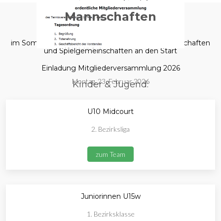
Mannschaften
im Sommer 2025 gehen wir mit folgenden Mannschaften
und Spielgemeinschaften an den Start
Einladung Mitgliederversammlung 2026
Montag, 23. Februar 2026
Kinder & Jugend:
U10 Midcourt
2. Bezirksliga
zum Team
Juniorinnen U15w
1. Bezirksklasse