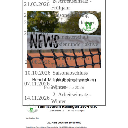
2. Arbeitseinsatz -
21.03.2026
Frühjahr
25.04.2026
Saisoneröffnung
26.04.2026
Tennisjugendcamp
3. Welde-Cup -
20.06.2026
Ortsmeisterschaft
Mai-Juli
Medenrunde - aktive
2026
Mannschaften
Damen Prosecco
21.08.2026
Turnier
10.10.2026
Saisonabschluss
1. Arbeitseinsatz -
Bericht Mitgliederversammlung
07.11.2026
Winter
Montag, 23. März 2026
2. Arbeitseinsatz -
14.11.2026
Winter