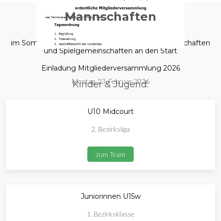
Mannschaften
im Sommer 2025 gehen wir mit folgenden Mannschaften
und Spielgemeinschaften an den Start
Einladung Mitgliederversammlung 2026
Montag, 23. Februar 2026
Kinder & Jugend:
U10 Midcourt
2. Bezirksliga
zum Team
Juniorinnen U15w
1. Bezirksklasse