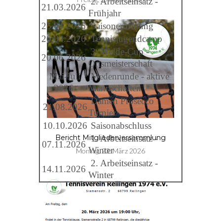
2. Arbeitseinsatz -
21.03.2026
Frühjahr
25.04.2026
Saisoneröffnung
26.04.2026
Tennisjugendcamp
3. Welde-Cup -
20.06.2026
Ortsmeisterschaft
Mai-Juli
Medenrunde - aktive
2026
Mannschaften
Damen Prosecco
21.08.2026
Turnier
10.10.2026
Saisonabschluss
1. Arbeitseinsatz -
Bericht Mitgliederversammlung
07.11.2026
Winter
Montag, 23. März 2026
2. Arbeitseinsatz -
14.11.2026
Winter