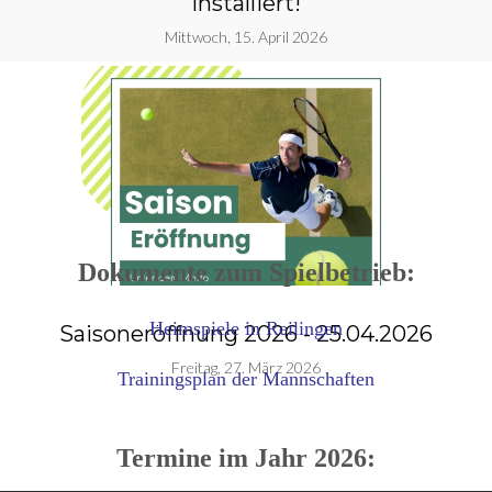
installiert!
Mittwoch, 15. April 2026
Dokumente zum Spielbetrieb:
Heimspiele in Reilingen
Saisoneröffnung 2026 - 25.04.2026
g
Freitag, 27. März 2026
Trainingsplan der Mannschaften
Termine im Jahr 2026: