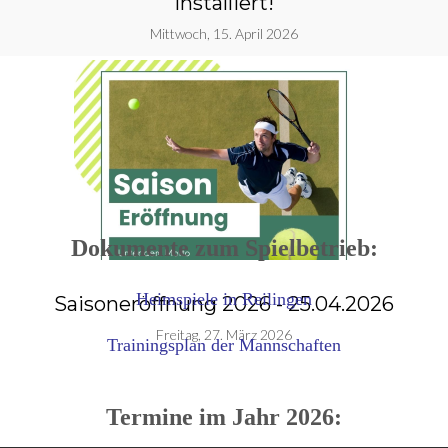
installiert!
Mittwoch, 15. April 2026
Dokumente zum Spielbetrieb:
Heimspiele in Reilingen
Saisoneröffnung 2026 - 25.04.2026
g
Freitag, 27. März 2026
Trainingsplan der Mannschaften
Termine im Jahr 2026: