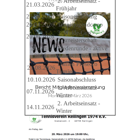
2. Arbeitseinsatz -
21.03.2026
Frühjahr
25.04.2026
Saisoneröffnung
26.04.2026
Tennisjugendcamp
3. Welde-Cup -
20.06.2026
Ortsmeisterschaft
Mai-Juli
Medenrunde - aktive
2026
Mannschaften
Damen Prosecco
21.08.2026
Turnier
10.10.2026
Saisonabschluss
1. Arbeitseinsatz -
Bericht Mitgliederversammlung
07.11.2026
Winter
Montag, 23. März 2026
2. Arbeitseinsatz -
14.11.2026
Winter