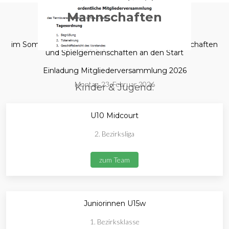
Mannschaften
im Sommer 2025 gehen wir mit folgenden Mannschaften
und Spielgemeinschaften an den Start
Einladung Mitgliederversammlung 2026
Montag, 23. Februar 2026
Kinder & Jugend:
U10 Midcourt
2. Bezirksliga
zum Team
Juniorinnen U15w
1. Bezirksklasse