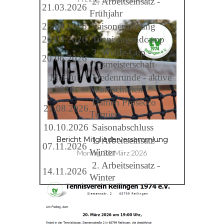
2. Arbeitseinsatz -
21.03.2026
Frühjahr
25.04.2026
Saisoneröffnung
26.04.2026
Tennisjugendcamp
3. Welde-Cup -
20.06.2026
Ortsmeisterschaft
Mai-Juli
Medenrunde - aktive
2026
Mannschaften
Damen Prosecco
21.08.2026
Turnier
10.10.2026
Saisonabschluss
1. Arbeitseinsatz -
Bericht Mitgliederversammlung
07.11.2026
Winter
Montag, 23. März 2026
2. Arbeitseinsatz -
14.11.2026
Winter