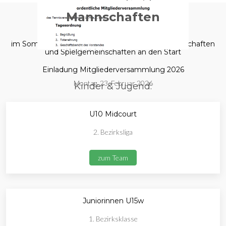
Mannschaften
im Sommer 2025 gehen wir mit folgenden Mannschaften
und Spielgemeinschaften an den Start
Einladung Mitgliederversammlung 2026
Montag, 23. Februar 2026
Kinder & Jugend:
U10 Midcourt
2. Bezirksliga
zum Team
Juniorinnen U15w
1. Bezirksklasse