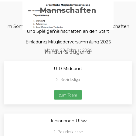
Mannschaften
im Sommer 2025 gehen wir mit folgenden Mannschaften
und Spielgemeinschaften an den Start
Einladung Mitgliederversammlung 2026
Montag, 23. Februar 2026
Kinder & Jugend:
U10 Midcourt
2. Bezirksliga
zum Team
Juniorinnen U15w
1. Bezirksklasse