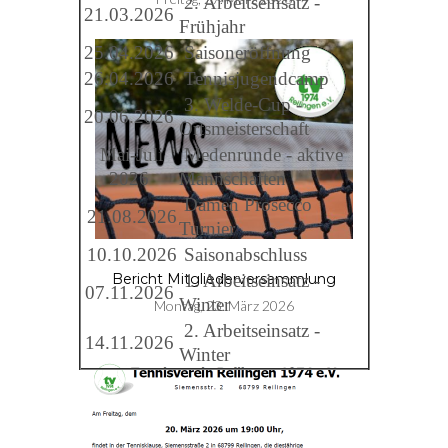
2. Arbeitseinsatz -
21.03.2026
Frühjahr
25.04.2026
Saisoneröffnung
26.04.2026
Tennisjugendcamp
3. Welde-Cup -
20.06.2026
Ortsmeisterschaft
Mai-Juli
Medenrunde - aktive
2026
Mannschaften
Damen Prosecco
21.08.2026
Turnier
10.10.2026
Saisonabschluss
1. Arbeitseinsatz -
Bericht Mitgliederversammlung
07.11.2026
Winter
Montag, 23. März 2026
2. Arbeitseinsatz -
14.11.2026
Winter