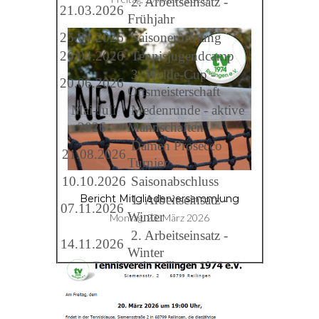
2. Arbeitseinsatz -
21.03.2026
Frühjahr
25.04.2026
Saisoneröffnung
26.04.2026
Tennisjugendcamp
3. Welde-Cup -
20.06.2026
Ortsmeisterschaft
Mai-Juli
Medenrunde - aktive
2026
Mannschaften
Damen Prosecco
21.08.2026
Turnier
10.10.2026
Saisonabschluss
1. Arbeitseinsatz -
Bericht Mitgliederversammlung
07.11.2026
Winter
Montag, 23. März 2026
2. Arbeitseinsatz -
14.11.2026
Winter