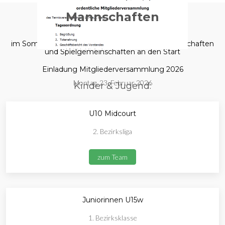
Mannschaften
im Sommer 2025 gehen wir mit folgenden Mannschaften
und Spielgemeinschaften an den Start
Einladung Mitgliederversammlung 2026
Montag, 23. Februar 2026
Kinder & Jugend:
U10 Midcourt
2. Bezirksliga
zum Team
Juniorinnen U15w
1. Bezirksklasse