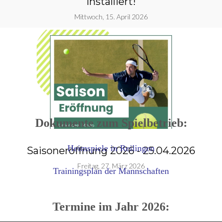
installiert!
Mittwoch, 15. April 2026
Dokumente zum Spielbetrieb:
Heimspiele in Reilingen
Saisoneröffnung 2026 - 25.04.2026
g
Freitag, 27. März 2026
Trainingsplan der Mannschaften
Termine im Jahr 2026: