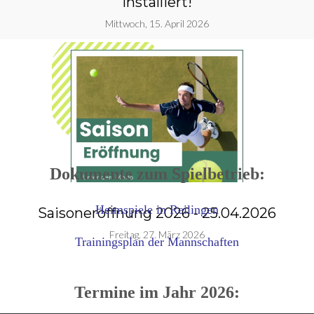
installiert!
Mittwoch, 15. April 2026
Dokumente zum Spielbetrieb:
Heimspiele in Reilingen
Saisoneröffnung 2026 - 25.04.2026
g
Freitag, 27. März 2026
Trainingsplan der Mannschaften
Termine im Jahr 2026: