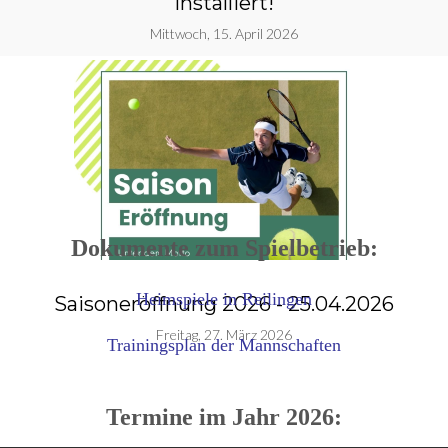
installiert!
Mittwoch, 15. April 2026
Dokumente zum Spielbetrieb:
Heimspiele in Reilingen
Saisoneröffnung 2026 - 25.04.2026
g
Freitag, 27. März 2026
Trainingsplan der Mannschaften
Termine im Jahr 2026: