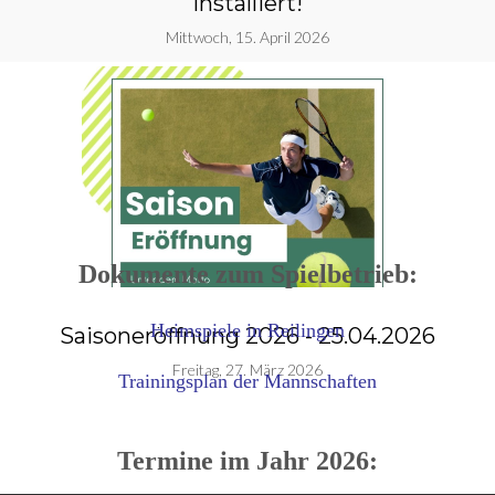
installiert!
Mittwoch, 15. April 2026
Dokumente zum Spielbetrieb:
Heimspiele in Reilingen
Saisoneröffnung 2026 - 25.04.2026
g
Freitag, 27. März 2026
Trainingsplan der Mannschaften
Termine im Jahr 2026: