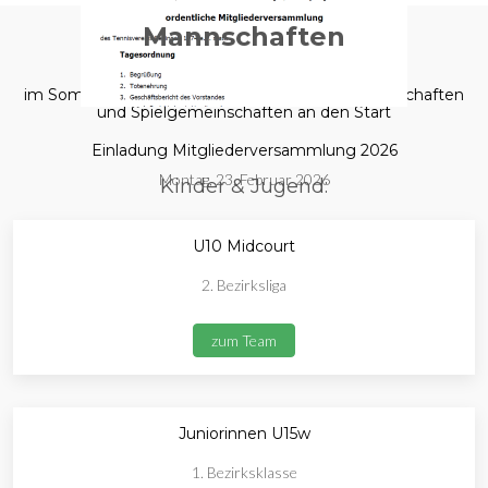
Mannschaften
im Sommer 2025 gehen wir mit folgenden Mannschaften
und Spielgemeinschaften an den Start
Einladung Mitgliederversammlung 2026
Montag, 23. Februar 2026
Kinder & Jugend:
U10 Midcourt
2. Bezirksliga
zum Team
Juniorinnen U15w
1. Bezirksklasse