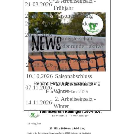
2. Arbeitseinsatz -
21.03.2026
Frühjahr
25.04.2026
Saisoneröffnung
26.04.2026
Tennisjugendcamp
3. Welde-Cup -
20.06.2026
Ortsmeisterschaft
Mai-Juli
Medenrunde - aktive
2026
Mannschaften
Damen Prosecco
21.08.2026
Turnier
10.10.2026
Saisonabschluss
1. Arbeitseinsatz -
Bericht Mitgliederversammlung
07.11.2026
Winter
Montag, 23. März 2026
2. Arbeitseinsatz -
14.11.2026
Winter