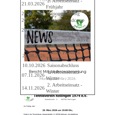
2. Arbeitseinsatz -
21.03.2026
Frühjahr
25.04.2026
Saisoneröffnung
26.04.2026
Tennisjugendcamp
3. Welde-Cup -
20.06.2026
Ortsmeisterschaft
Mai-Juli
Medenrunde - aktive
2026
Mannschaften
Damen Prosecco
21.08.2026
Turnier
10.10.2026
Saisonabschluss
1. Arbeitseinsatz -
Bericht Mitgliederversammlung
07.11.2026
Winter
Montag, 23. März 2026
2. Arbeitseinsatz -
14.11.2026
Winter