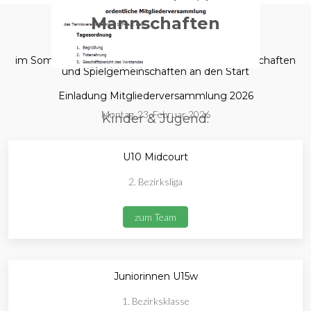
Mannschaften
im Sommer 2025 gehen wir mit folgenden Mannschaften
und Spielgemeinschaften an den Start
Einladung Mitgliederversammlung 2026
Montag, 23. Februar 2026
Kinder & Jugend:
U10 Midcourt
2. Bezirksliga
zum Team
Juniorinnen U15w
1. Bezirksklasse