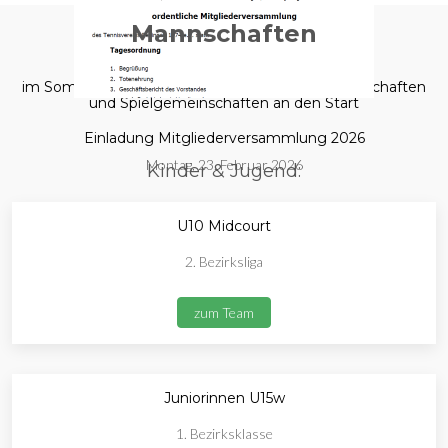
Mannschaften
im Sommer 2025 gehen wir mit folgenden Mannschaften
und Spielgemeinschaften an den Start
Einladung Mitgliederversammlung 2026
Montag, 23. Februar 2026
Kinder & Jugend:
U10 Midcourt
2. Bezirksliga
zum Team
Juniorinnen U15w
1. Bezirksklasse