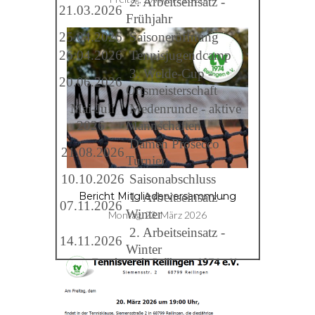
2. Arbeitseinsatz -
21.03.2026
Frühjahr
25.04.2026
Saisoneröffnung
26.04.2026
Tennisjugendcamp
3. Welde-Cup -
20.06.2026
Ortsmeisterschaft
Mai-Juli
Medenrunde - aktive
2026
Mannschaften
Damen Prosecco
21.08.2026
Turnier
10.10.2026
Saisonabschluss
1. Arbeitseinsatz -
Bericht Mitgliederversammlung
07.11.2026
Winter
Montag, 23. März 2026
2. Arbeitseinsatz -
14.11.2026
Winter