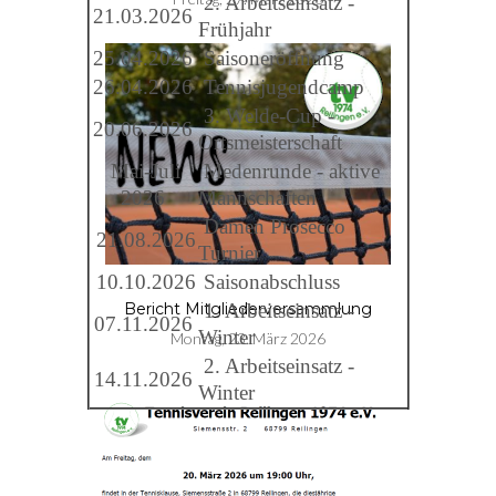
2. Arbeitseinsatz -
21.03.2026
Frühjahr
25.04.2026
Saisoneröffnung
26.04.2026
Tennisjugendcamp
3. Welde-Cup -
20.06.2026
Ortsmeisterschaft
Mai-Juli
Medenrunde - aktive
2026
Mannschaften
Damen Prosecco
21.08.2026
Turnier
10.10.2026
Saisonabschluss
1. Arbeitseinsatz -
Bericht Mitgliederversammlung
07.11.2026
Winter
Montag, 23. März 2026
2. Arbeitseinsatz -
14.11.2026
Winter