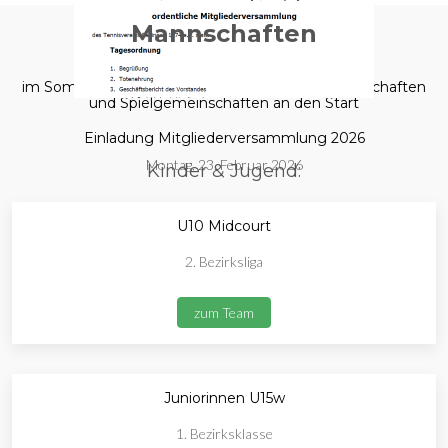
Mannschaften
im Sommer 2025 gehen wir mit folgenden Mannschaften
und Spielgemeinschaften an den Start
Einladung Mitgliederversammlung 2026
Montag, 23. Februar 2026
Kinder & Jugend:
U10 Midcourt
2. Bezirksliga
zum Team
Juniorinnen U15w
1. Bezirksklasse