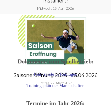
installiert!
Mittwoch, 15. April 2026
Dokumente zum Spielbetrieb:
Heimspiele in Reilingen
Saisoneröffnung 2026 - 25.04.2026
g
Freitag, 27. März 2026
Trainingsplan der Mannschaften
Termine im Jahr 2026: