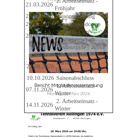
2. Arbeitseinsatz -
21.03.2026
Frühjahr
25.04.2026
Saisoneröffnung
26.04.2026
Tennisjugendcamp
3. Welde-Cup -
20.06.2026
Ortsmeisterschaft
Mai-Juli
Medenrunde - aktive
2026
Mannschaften
Damen Prosecco
21.08.2026
Turnier
10.10.2026
Saisonabschluss
1. Arbeitseinsatz -
Bericht Mitgliederversammlung
07.11.2026
Winter
Montag, 23. März 2026
2. Arbeitseinsatz -
14.11.2026
Winter