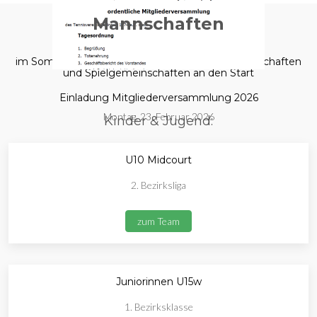
Mannschaften
im Sommer 2025 gehen wir mit folgenden Mannschaften
und Spielgemeinschaften an den Start
Einladung Mitgliederversammlung 2026
Montag, 23. Februar 2026
Kinder & Jugend:
U10 Midcourt
2. Bezirksliga
zum Team
Juniorinnen U15w
1. Bezirksklasse