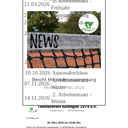
2. Arbeitseinsatz -
21.03.2026
Frühjahr
25.04.2026
Saisoneröffnung
26.04.2026
Tennisjugendcamp
3. Welde-Cup -
20.06.2026
Ortsmeisterschaft
Mai-Juli
Medenrunde - aktive
2026
Mannschaften
Damen Prosecco
21.08.2026
Turnier
10.10.2026
Saisonabschluss
1. Arbeitseinsatz -
Bericht Mitgliederversammlung
07.11.2026
Winter
Montag, 23. März 2026
2. Arbeitseinsatz -
14.11.2026
Winter