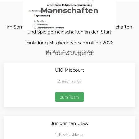
Mannschaften
im Sommer 2025 gehen wir mit folgenden Mannschaften
und Spielgemeinschaften an den Start
Einladung Mitgliederversammlung 2026
Montag, 23. Februar 2026
Kinder & Jugend:
U10 Midcourt
2. Bezirksliga
zum Team
Juniorinnen U15w
1. Bezirksklasse