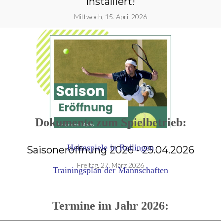
installiert!
Mittwoch, 15. April 2026
Dokumente zum Spielbetrieb:
Heimspiele in Reilingen
Saisoneröffnung 2026 - 25.04.2026
g
Freitag, 27. März 2026
Trainingsplan der Mannschaften
Termine im Jahr 2026: