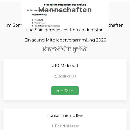
Mannschaften
im Sommer 2025 gehen wir mit folgenden Mannschaften
und Spielgemeinschaften an den Start
Einladung Mitgliederversammlung 2026
Montag, 23. Februar 2026
Kinder & Jugend:
U10 Midcourt
2. Bezirksliga
zum Team
Juniorinnen U15w
1. Bezirksklasse