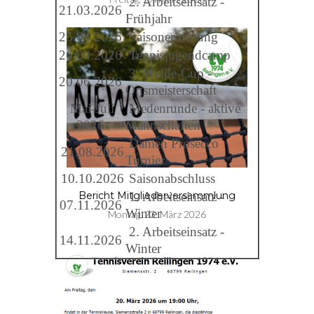
2. Arbeitseinsatz -
21.03.2026
Frühjahr
25.04.2026
Saisoneröffnung
26.04.2026
Tennisjugendcamp
3. Welde-Cup -
20.06.2026
Ortsmeisterschaft
Mai-Juli
Medenrunde - aktive
2026
Mannschaften
Damen Prosecco
21.08.2026
Turnier
10.10.2026
Saisonabschluss
1. Arbeitseinsatz -
Bericht Mitgliederversammlung
07.11.2026
Winter
Montag, 23. März 2026
2. Arbeitseinsatz -
14.11.2026
Winter