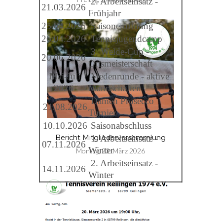
2. Arbeitseinsatz -
21.03.2026
Frühjahr
25.04.2026
Saisoneröffnung
26.04.2026
Tennisjugendcamp
3. Welde-Cup -
20.06.2026
Ortsmeisterschaft
Mai-Juli
Medenrunde - aktive
2026
Mannschaften
Damen Prosecco
21.08.2026
Turnier
10.10.2026
Saisonabschluss
1. Arbeitseinsatz -
Bericht Mitgliederversammlung
07.11.2026
Winter
Montag, 23. März 2026
2. Arbeitseinsatz -
14.11.2026
Winter