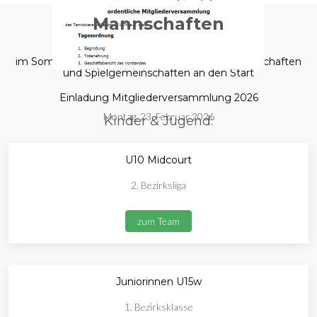
Mannschaften
im Sommer 2025 gehen wir mit folgenden Mannschaften
und Spielgemeinschaften an den Start
Einladung Mitgliederversammlung 2026
Montag, 23. Februar 2026
Kinder & Jugend:
U10 Midcourt
2. Bezirksliga
zum Team
Juniorinnen U15w
1. Bezirksklasse