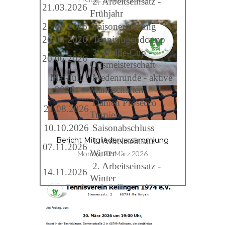
2. Arbeitseinsatz -
21.03.2026
Frühjahr
25.04.2026
Saisoneröffnung
26.04.2026
Tennisjugendcamp
3. Welde-Cup -
20.06.2026
Ortsmeisterschaft
Mai-Juli
Medenrunde - aktive
2026
Mannschaften
Damen Prosecco
21.08.2026
Turnier
10.10.2026
Saisonabschluss
1. Arbeitseinsatz -
Bericht Mitgliederversammlung
07.11.2026
Winter
Montag, 23. März 2026
2. Arbeitseinsatz -
14.11.2026
Winter