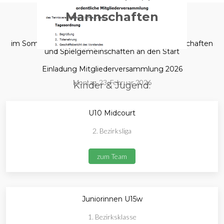
Mannschaften
im Sommer 2025 gehen wir mit folgenden Mannschaften
und Spielgemeinschaften an den Start
Einladung Mitgliederversammlung 2026
Montag, 23. Februar 2026
Kinder & Jugend:
U10 Midcourt
2. Bezirksliga
zum Team
Juniorinnen U15w
1. Bezirksklasse