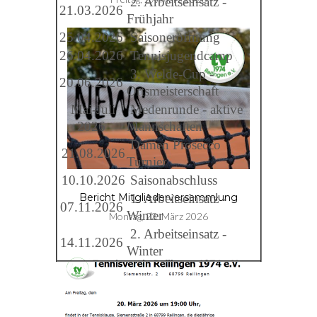
2. Arbeitseinsatz -
21.03.2026
Frühjahr
25.04.2026
Saisoneröffnung
26.04.2026
Tennisjugendcamp
3. Welde-Cup -
20.06.2026
Ortsmeisterschaft
Mai-Juli
Medenrunde - aktive
2026
Mannschaften
Damen Prosecco
21.08.2026
Turnier
10.10.2026
Saisonabschluss
1. Arbeitseinsatz -
Bericht Mitgliederversammlung
07.11.2026
Winter
Montag, 23. März 2026
2. Arbeitseinsatz -
14.11.2026
Winter