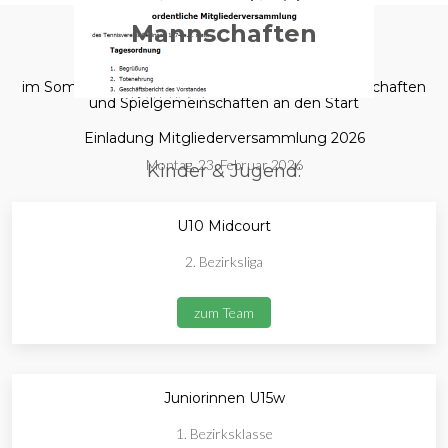
Mannschaften
im Sommer 2025 gehen wir mit folgenden Mannschaften
und Spielgemeinschaften an den Start
Einladung Mitgliederversammlung 2026
Montag, 23. Februar 2026
Kinder & Jugend:
U10 Midcourt
2. Bezirksliga
zum Team
Juniorinnen U15w
1. Bezirksklasse