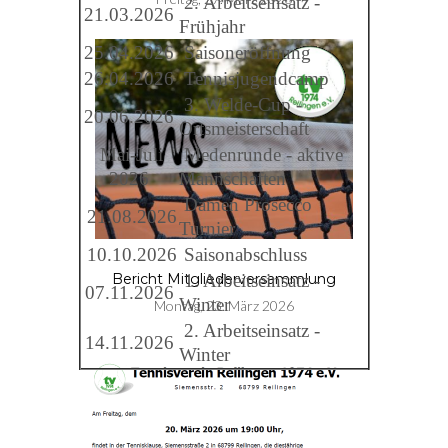
2. Arbeitseinsatz -
21.03.2026
Frühjahr
25.04.2026
Saisoneröffnung
26.04.2026
Tennisjugendcamp
3. Welde-Cup -
20.06.2026
Ortsmeisterschaft
Mai-Juli
Medenrunde - aktive
2026
Mannschaften
Damen Prosecco
21.08.2026
Turnier
10.10.2026
Saisonabschluss
1. Arbeitseinsatz -
Bericht Mitgliederversammlung
07.11.2026
Winter
Montag, 23. März 2026
2. Arbeitseinsatz -
14.11.2026
Winter