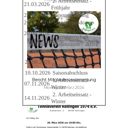
2. Arbeitseinsatz -
21.03.2026
Frühjahr
25.04.2026
Saisoneröffnung
26.04.2026
Tennisjugendcamp
3. Welde-Cup -
20.06.2026
Ortsmeisterschaft
Mai-Juli
Medenrunde - aktive
2026
Mannschaften
Damen Prosecco
21.08.2026
Turnier
10.10.2026
Saisonabschluss
1. Arbeitseinsatz -
Bericht Mitgliederversammlung
07.11.2026
Winter
Montag, 23. März 2026
2. Arbeitseinsatz -
14.11.2026
Winter