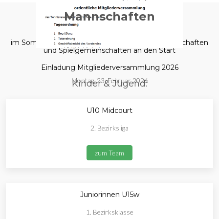
Mannschaften
im Sommer 2025 gehen wir mit folgenden Mannschaften
und Spielgemeinschaften an den Start
Einladung Mitgliederversammlung 2026
Montag, 23. Februar 2026
Kinder & Jugend:
U10 Midcourt
2. Bezirksliga
zum Team
Juniorinnen U15w
1. Bezirksklasse