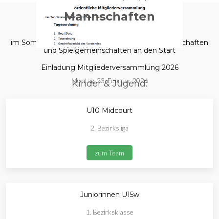
Mannschaften
im Sommer 2025 gehen wir mit folgenden Mannschaften
und Spielgemeinschaften an den Start
Einladung Mitgliederversammlung 2026
Montag, 23. Februar 2026
Kinder & Jugend:
U10 Midcourt
2. Bezirksliga
zum Team
Juniorinnen U15w
1. Bezirksklasse