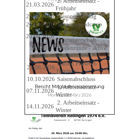
2. Arbeitseinsatz -
21.03.2026
Frühjahr
25.04.2026
Saisoneröffnung
26.04.2026
Tennisjugendcamp
3. Welde-Cup -
20.06.2026
Ortsmeisterschaft
Mai-Juli
Medenrunde - aktive
2026
Mannschaften
Damen Prosecco
21.08.2026
Turnier
10.10.2026
Saisonabschluss
1. Arbeitseinsatz -
Bericht Mitgliederversammlung
07.11.2026
Winter
Montag, 23. März 2026
2. Arbeitseinsatz -
14.11.2026
Winter