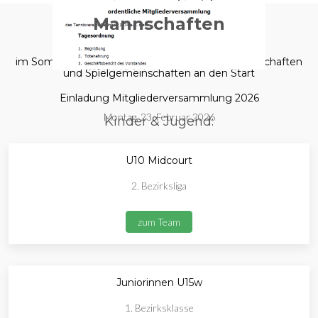
Mannschaften
im Sommer 2025 gehen wir mit folgenden Mannschaften
und Spielgemeinschaften an den Start
Einladung Mitgliederversammlung 2026
Montag, 23. Februar 2026
Kinder & Jugend:
U10 Midcourt
2. Bezirksliga
zum Team
Juniorinnen U15w
1. Bezirksklasse