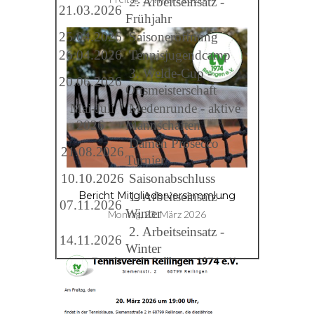
2. Arbeitseinsatz -
21.03.2026
Frühjahr
25.04.2026
Saisoneröffnung
26.04.2026
Tennisjugendcamp
3. Welde-Cup -
20.06.2026
Ortsmeisterschaft
Mai-Juli
Medenrunde - aktive
2026
Mannschaften
Damen Prosecco
21.08.2026
Turnier
10.10.2026
Saisonabschluss
1. Arbeitseinsatz -
Bericht Mitgliederversammlung
07.11.2026
Winter
Montag, 23. März 2026
2. Arbeitseinsatz -
14.11.2026
Winter