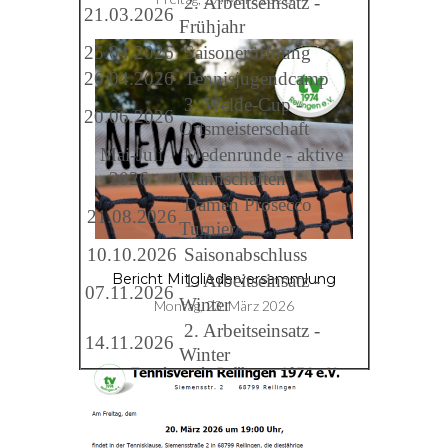
2. Arbeitseinsatz -
21.03.2026
Frühjahr
25.04.2026
Saisoneröffnung
26.04.2026
Tennisjugendcamp
3. Welde-Cup -
20.06.2026
Ortsmeisterschaft
Mai-Juli
Medenrunde - aktive
2026
Mannschaften
Damen Prosecco
21.08.2026
Turnier
10.10.2026
Saisonabschluss
1. Arbeitseinsatz -
Bericht Mitgliederversammlung
07.11.2026
Winter
Montag, 23. März 2026
2. Arbeitseinsatz -
14.11.2026
Winter