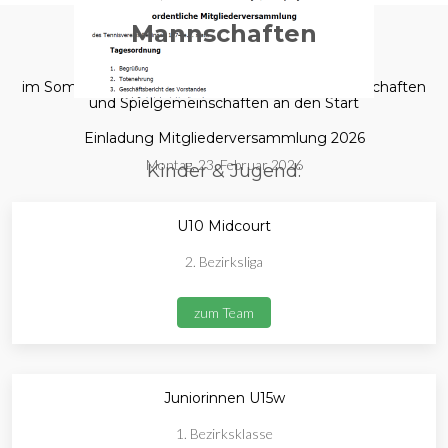
Mannschaften
im Sommer 2025 gehen wir mit folgenden Mannschaften
und Spielgemeinschaften an den Start
Einladung Mitgliederversammlung 2026
Montag, 23. Februar 2026
Kinder & Jugend:
U10 Midcourt
2. Bezirksliga
zum Team
Juniorinnen U15w
1. Bezirksklasse