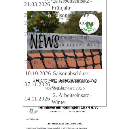
2. Arbeitseinsatz -
21.03.2026
Frühjahr
25.04.2026
Saisoneröffnung
26.04.2026
Tennisjugendcamp
3. Welde-Cup -
20.06.2026
Ortsmeisterschaft
Mai-Juli
Medenrunde - aktive
2026
Mannschaften
Damen Prosecco
21.08.2026
Turnier
10.10.2026
Saisonabschluss
1. Arbeitseinsatz -
Bericht Mitgliederversammlung
07.11.2026
Winter
Montag, 23. März 2026
2. Arbeitseinsatz -
14.11.2026
Winter