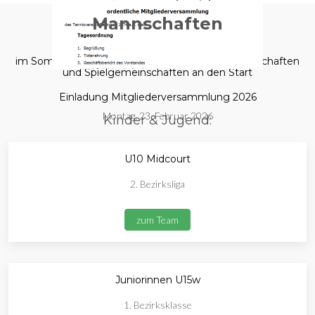
Mannschaften
im Sommer 2025 gehen wir mit folgenden Mannschaften
und Spielgemeinschaften an den Start
Einladung Mitgliederversammlung 2026
Montag, 23. Februar 2026
Kinder & Jugend:
U10 Midcourt
2. Bezirksliga
zum Team
Juniorinnen U15w
1. Bezirksklasse