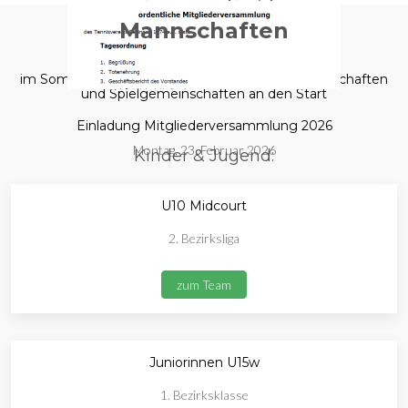
Mannschaften
im Sommer 2025 gehen wir mit folgenden Mannschaften
und Spielgemeinschaften an den Start
Einladung Mitgliederversammlung 2026
Montag, 23. Februar 2026
Kinder & Jugend:
U10 Midcourt
2. Bezirksliga
zum Team
Juniorinnen U15w
1. Bezirksklasse