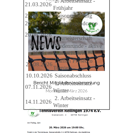
2. Arbeitseinsatz -
21.03.2026
Frühjahr
25.04.2026
Saisoneröffnung
26.04.2026
Tennisjugendcamp
3. Welde-Cup -
20.06.2026
Ortsmeisterschaft
Mai-Juli
Medenrunde - aktive
2026
Mannschaften
Damen Prosecco
21.08.2026
Turnier
10.10.2026
Saisonabschluss
1. Arbeitseinsatz -
Bericht Mitgliederversammlung
07.11.2026
Winter
Montag, 23. März 2026
2. Arbeitseinsatz -
14.11.2026
Winter