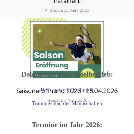
installiert!
Mittwoch, 15. April 2026
Dokumente zum Spielbetrieb:
Heimspiele in Reilingen
Saisoneröffnung 2026 - 25.04.2026
g
Freitag, 27. März 2026
Trainingsplan der Mannschaften
Termine im Jahr 2026: